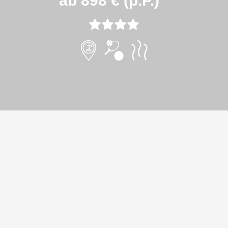
ab 898 € (p.P.)